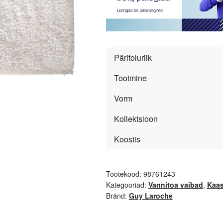
Päritoluriik
Tootmine
Vorm
Kollektsioon
Koostis
Tootekood:
98761243
Kategooriad:
Vannitoa vaibad
,
Kaas
Bränd:
Guy Laroche