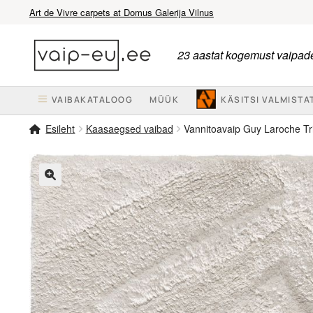
Art de Vivre carpets at Domus Galerija Vilnus
Liigu
Liigu
navigeerimisele
sisu
23 aastat kogemust vaipade
juurde
VAIBAKATALOOG
MÜÜK
KÄSITSI VALMISTA
Esileht
Kaasaegsed vaibad
Vannitoavaip Guy Laroche Tri
🔍