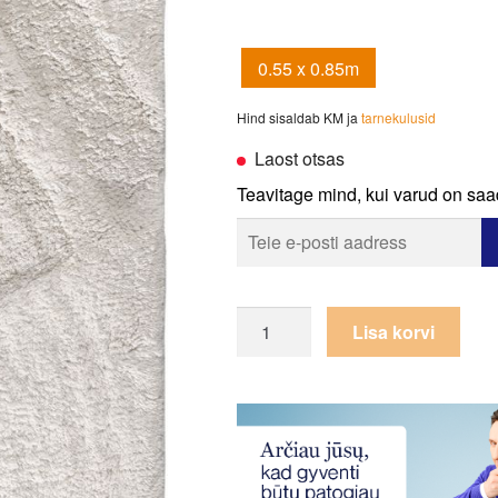
0.55 x 0.85m
Hind sisaldab KM ja
tarnekulusid
Laost otsas
Teavitage mind, kui varud on saa
Vannitoavaip
Lisa korvi
Guy
Laroche
Trivia
Perla
kogus