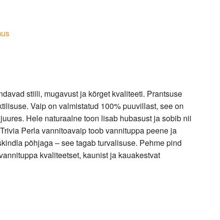
mus
davad stiili, mugavust ja kõrget kvaliteeti. Prantsuse
tilisuse. Vaip on valmistatud 100% puuvillast, see on
uures. Hele naturaalne toon lisab hubasust ja sobib nii
 Trivia Perla vannitoavaip toob vannituppa peene ja
iskindla põhjaga – see tagab turvalisuse. Pehme pind
 vannituppa kvaliteetset, kaunist ja kauakestvat