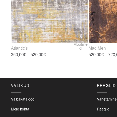
Mõõtme
d
Atlantic's
Mad Men
Price
360,00
€
–
520,00
€
520,00
€
–
720,
range:
360,00€
This
through
product
520,00€
has
multiple
VALIKUD
REEGLID
variants.
The
options
Vaibakataloog
Vahetamine 
may
Meie kohta
Reeglid
be
chosen