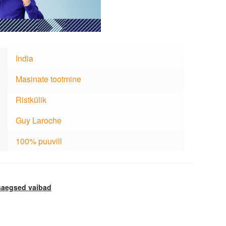
India
Masinate tootmine
Ristkülik
Guy Laroche
100% puuvill
aegsed vaibad