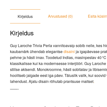
Arvustused (0)
Esita küsi
Kirjeldus
Kirjeldus
Guy Laroche Trivia Perla vannitoavaip sobib neile, kes hin
kaubamärk ühendab elegantse
disaini
ja igapäevase prak
pehme ja hästi imav. Toodetud Indias, masinpestav 40 °C j
klassikalisse kui ka modernsesse interjööri. Guy Laroche
stiilse aktsendi. Monokroomne, hästi sobitatav ja libisem
hoolitseb jalgade eest iga päev. Täiuslik valik, kui soovid
lahendust. Ajatu disain rõhutab prantsuse maitset
.
——-