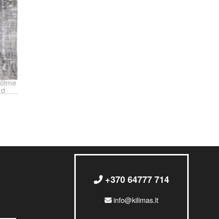
õtme
d
+370 64777 714
info@kilimas.lt