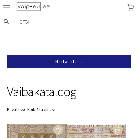
Liigu
Liigu
navigeerimisele
sisu
juurde
Näita filtrit
Vaibakataloog
Sorted
Kuvatakse kõik 4 tulemust
by
popularity