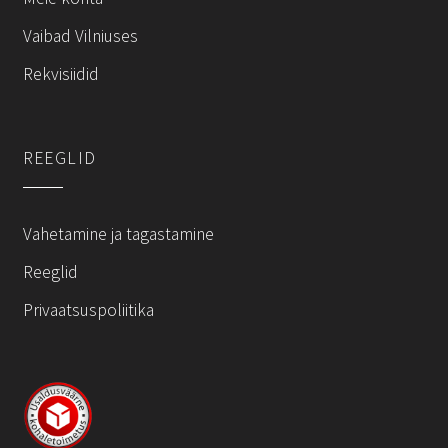
chosen
chosen
on
on
Vaibad Vilniuses
the
the
Rekvisiidid
product
product
page
page
REEGLID
Vahetamine ja tagastamine
Reeglid
Privaatsuspoliitika