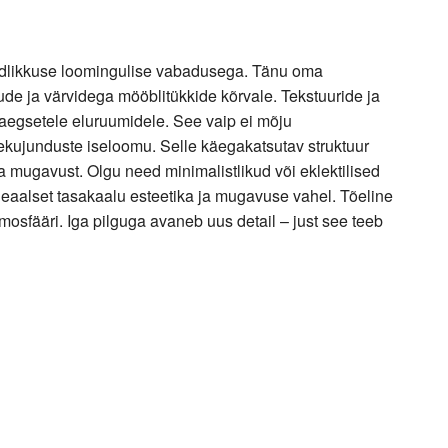
idlikkuse loomingulise vabadusega. Tänu oma
ude ja värvidega mööblitükkide kõrvale. Tekstuuride ja
aegsetele eluruumidele. See vaip ei mõju
ekujunduste iseloomu. Selle käegakatsutav struktuur
ja mugavust. Olgu need minimalistlikud või eklektilised
eaalset tasakaalu esteetika ja mugavuse vahel. Tõeline
tmosfääri. Iga pilguga avaneb uus detail – just see teeb