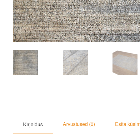
Arvustused (0)
Esita küsi
Kirjeldus