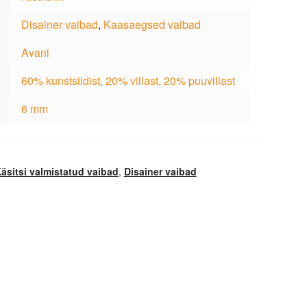
Disainer vaibad
,
Kaasaegsed vaibad
Avani
60% kunstsiidist, 20% villast, 20% puuvillast
6 mm
äsitsi valmistatud vaibad
,
Disainer vaibad