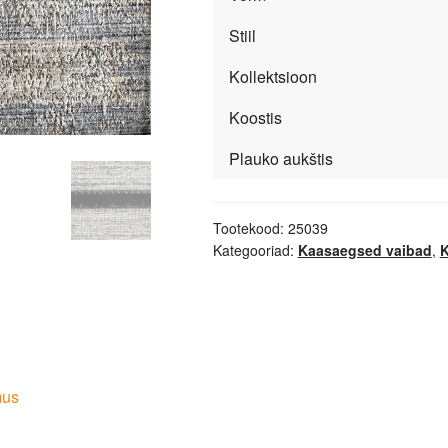
Stiil
Kollektsioon
Koostis
Plauko aukštis
Tootekood:
25039
Kategooriad:
Kaasaegsed vaibad
,
K
mus