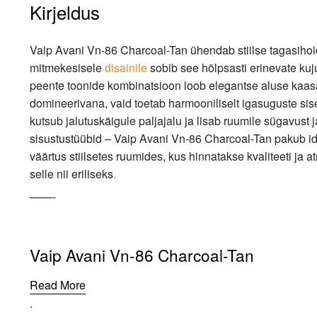
Kirjeldus
Vaip Avani Vn-86 Charcoal-Tan ühendab stiilse tagasiho
mitmekesisele
disainile
sobib see hõlpsasti erinevate kuj
peente toonide kombinatsioon loob elegantse aluse kaas
domineerivana, vaid toetab harmooniliselt igasuguste sis
kutsub jalutuskäigule paljajalu ja lisab ruumile sügavust 
sisustustüübid – Vaip Avani Vn-86 Charcoal-Tan pakub id
väärtus stiilsetes ruumides, kus hinnatakse kvaliteeti ja a
selle nii eriliseks
.
——-
Vaip Avani Vn-86 Charcoal-Tan
Read More
.