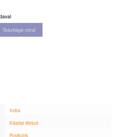
daval
India
Käsitsi tikitud
Ristkülik