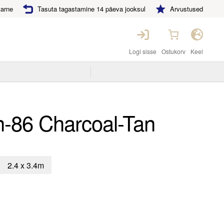
tarne
Tasuta tagastamine 14 päeva jooksul
Arvustused
Logi sisse
Ostukorv
Keel
n-86 Charcoal-Tan
2.4 x 3.4m