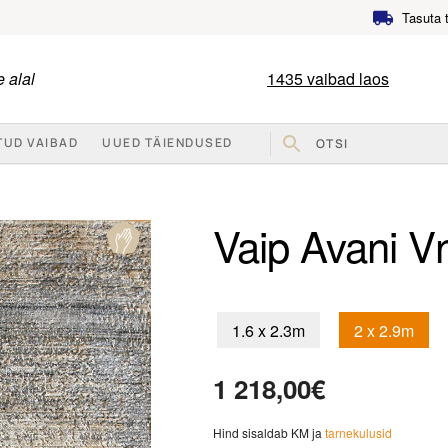
Tasuta 
 alal
1435
vaibad laos
TUD VAIBAD
UUED TÄIENDUSED
Vaip Avani V
1.6 x 2.3m
2 x 2.9m
1 218,00
€
Hind sisaldab KM ja
tarnekulusid