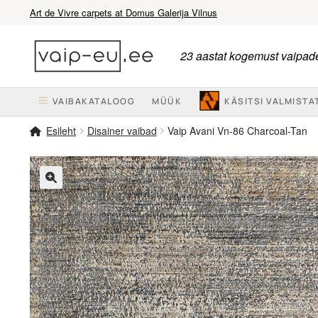
Art de Vivre carpets at Domus Galerija Vilnus
Liigu
Liigu
navigeerimisele
sisu
23 aastat kogemust vaipade
juurde
VAIBAKATALOOG
MÜÜK
KÄSITSI VALMISTA
Esileht
Disainer vaibad
Vaip Avani Vn-86 Charcoal-Tan
🔍