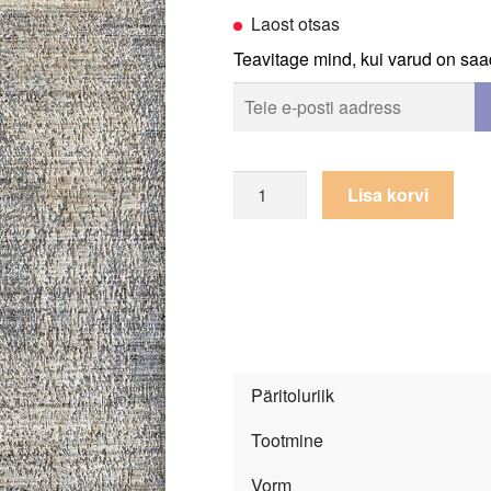
Laost otsas
Teavitage mind, kui varud on saa
Vaip
Lisa korvi
Avani
Vn-
86
Charcoal-
Tan
kogus
Päritoluriik
Tootmine
Vorm