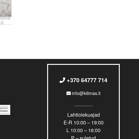
õtme
d
+370 64777 714
info@kilimas.lt
Lahtiolekuajad
E-R 10:00 – 19:00
L 10:00 – 16:00
P – suletud