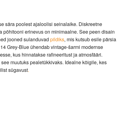
sära poolest ajaloolisi seinalaike. Diskreetne
ja põhitooni erinevus on minimaalne. See peen disain
eened jooned sulanduvad
pildiks
, mis kutsub esile pärsia
1314 Grey-Blue ühendab vintage-šarmi modernse
desse, kus hinnatakse rafineeritust ja atmosfääri.
 see muutuks pealetükkivaks. Idealne kõigile, kes
list sügavust
.