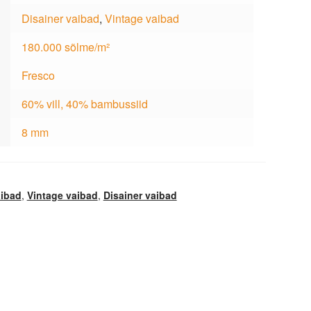
Disainer vaibad
,
Vintage vaibad
180.000 sõlme/m²
Fresco
60% vill, 40% bambussiid
8 mm
aibad
,
Vintage vaibad
,
Disainer vaibad