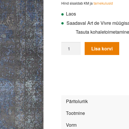
Hind sisaldab KM ja
tarnekulusid
Laos
Saadaval Art de Vivre müügisa
Tasuta kohaletoimetamin
Vaip
Lisa korvi
Fresco
Ce-
1314
Grey-
Blue
kogus
Päritoluriik
Tootmine
Vorm