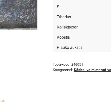
Stiil
Tihedus
Kollektsioon
Koostis
Plauko aukštis
Tootekood:
246051
Kategooriad:
Käsitsi valmistatud v
mus