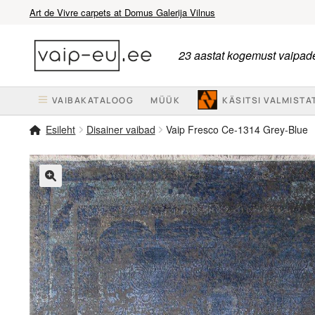
Art de Vivre carpets at Domus Galerija Vilnus
Liigu
Liigu
navigeerimisele
sisu
23 aastat kogemust vaipade
juurde
VAIBAKATALOOG
MÜÜK
KÄSITSI VALMISTA
Esileht
Disainer vaibad
Vaip Fresco Ce-1314 Grey-Blue
🔍