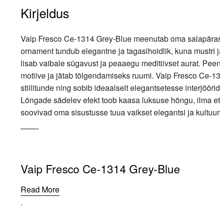
Kirjeldus
Vaip Fresco Ce-1314 Grey-Blue meenutab oma salapärase 
ornament tundub elegantne ja tagasihoidlik, kuna mustri 
lisab vaibale sügavust ja peaaegu meditiivset aurat. P
motiive ja jätab tõlgendamiseks ruumi. Vaip Fresco Ce-
stiilitunde ning sobib ideaalselt elegantsetesse interjööri
Lõngade sädelev efekt toob kaasa luksuse hõngu, ilma et
soovivad oma sisustusse tuua vaikset elegantsi ja kultuuri
——-
Vaip Fresco Ce-1314 Grey-Blue
Read More
.