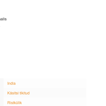
alis
e
India
Käsitsi tikitud
Ristkülik