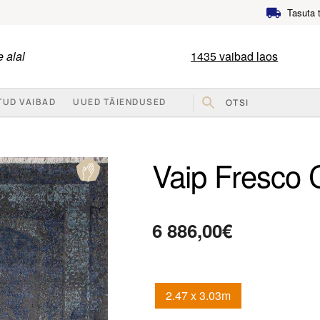
Tasuta 
 alal
1435
vaibad laos
TUD VAIBAD
UUED TÄIENDUSED
Vaip Fresco 
6 886,00
€
2.47 x 3.03m