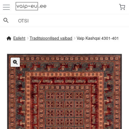
Liigu
Liigu
navigeerimisele
sisu
juurde
Esileht
Traditsioonilised vaibad
Vaip Kashqai 4301-401
🔍