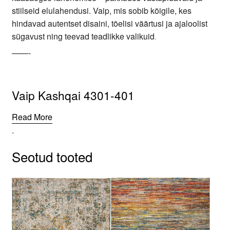
stiilseid elulahendusi. Vaip, mis sobib kõigile, kes
hindavad autentset disaini, tõelisi väärtusi ja ajaloolist
sügavust ning teevad teadlikke valikuid
.
——-
Vaip Kashqai 4301-401
Read More
.
Seotud tooted