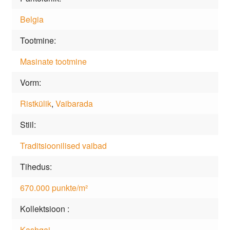
Belgia
Tootmine
Masinate tootmine
Vorm
Ristkülik
,
Vaibarada
Stiil
Traditsioonilised vaibad
Tihedus
670.000 punkte/m²
Kollektsioon
Kashqai