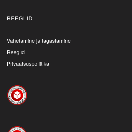
product
page
REEGLID
Vahetamine ja tagastamine
Reeglid
Privaatsuspoliitika