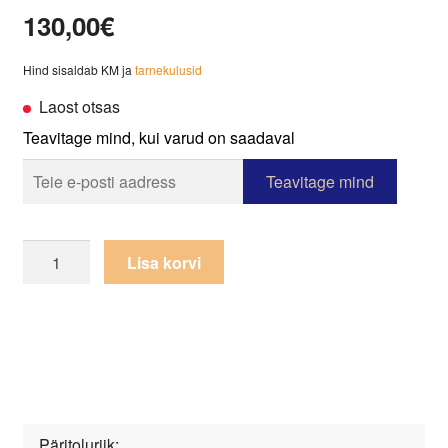
130,00
€
Hind sisaldab KM ja
tarnekulusid
Laost otsas
Teavitage mind, kui varud on saadaval
Vaip
Lisa korvi
Kashqai
4301-
401
kogus
Päritoluriik