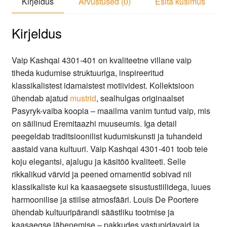
Kirjeldus
Arvustused (0)
Esita küsimus
Kirjeldus
Vaip Kashqai 4301-401 on kvaliteetne villane vaip
tiheda kudumise struktuuriga, inspireeritud
klassikalistest idamaistest motiividest. Kollektsioon
ühendab ajatud
mustrid
, sealhulgas originaalset
Pasyryk-vaiba koopia – maailma vanim tuntud vaip, mis
on säilinud Eremitaazhi muuseumis. Iga detail
peegeldab traditsioonilist kudumiskunsti ja tuhandeid
aastaid vana kultuuri. Vaip Kashqai 4301-401 toob teie
koju elegantsi, ajalugu ja käsitöö kvaliteeti. Selle
rikkalikud värvid ja peened ornamentid sobivad nii
klassikaliste kui ka kaasaegsete sisustustiilidega, luues
harmoonilise ja stiilse atmosfääri. Louis De Poortere
ühendab kultuuripärandi säästliku tootmise ja
kaasaegse lähenemise – pakkudes vastupidavaid ja