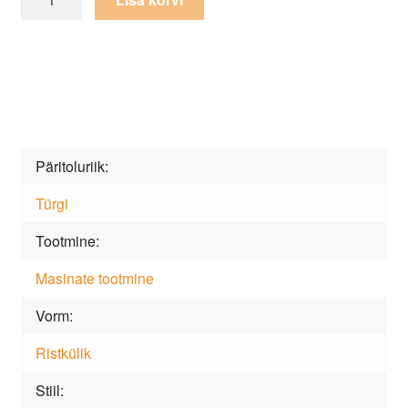
Phantom
AH28A
Cream
kogus
Päritoluriik
Türgi
Tootmine
Masinate tootmine
Vorm
Ristkülik
Stiil