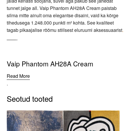
jalad kenasti soojana, suvel aga pakub see jahedat
tunnet jalge all. Vaip Phantom AH28A Cream paistab
silma mitte ainult oma elegantse disaini, vaid ka kõrge
tihedusega 1.248.000 punkti m² kohta. See kvaliteet
tagab pikaajalise rõõmu stiilsest eluruumi aksessuaarist
.
——-
Vaip Phantom AH28A Cream
Read More
.
Seotud tooted