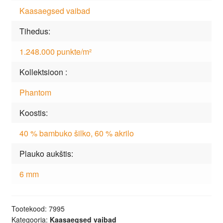
Kaasaegsed vaibad
Tihedus
1.248.000 punkte/m²
Kollektsioon
Phantom
Koostis
40 % bambuko šilko, 60 % akrilo
Plauko aukštis
6 mm
Tootekood:
7995
Kategooria:
Kaasaegsed vaibad