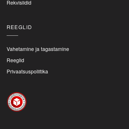
on
Rekvisiidid
the
product
page
REEGLID
Vahetamine ja tagastamine
Reeglid
Privaatsuspoliitika