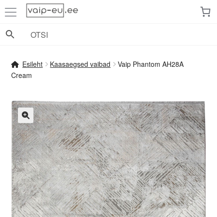
Liigu
Liigu
navigeerimisele
sisu
juurde
Esileht
Kaasaegsed vaibad
Vaip Phantom AH28A
Cream
🔍