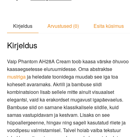
Kirjeldus
Arvustused (0)
Esita küsimus
Kirjeldus
Vaip Phantom AH28A Cream toob kaasa värske õhuvoo
kaasaegsetesse eluruumidesse. Oma abstraktse
mustriga
ja heledate toonidega muudab see iga toa
koheselt avaramaks. Akriili ja bambuse siidi
kombinatsioon lisab sellele mitte ainult visuaalset
elegantsi, vaid ka erakordset mugavust igapäevaelus.
Bambuse siid on sarnane klassikalisele siidile, kuid
samas vastupidavam ja kestvam. Lisaks on see
hüpoallergeenne, hingav ning sageli kasutatud riiete ja
voodipesu valmistamisel. Talvel hoiab vaiba tekstuur