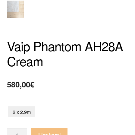
Vaip Phantom AH28A
Cream
580,00
€
2 x 2.9m
Vaip
Lisa korvi